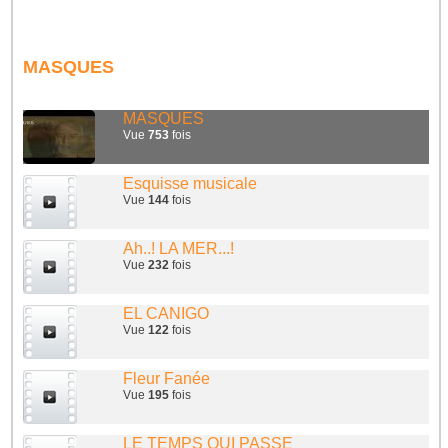
MASQUES
MASQUES
Vue
753
fois
Esquisse musicale
Vue
144
fois
Ah..! LA MER...!
Vue
232
fois
EL CANIGO
Vue
122
fois
Fleur Fanée
Vue
195
fois
LE TEMPS QUI PASSE